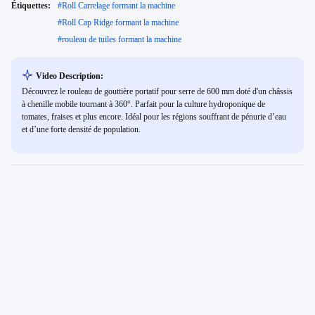
Étiquettes:
#
Roll Carrelage formant la machine
#
Roll Cap Ridge formant la machine
#
rouleau de tuiles formant la machine
Video Description:
Découvrez le rouleau de gouttière portatif pour serre de 600 mm doté d'un châssis
à chenille mobile tournant à 360°. Parfait pour la culture hydroponique de
tomates, fraises et plus encore. Idéal pour les régions souffrant de pénurie d’eau
et d’une forte densité de population.