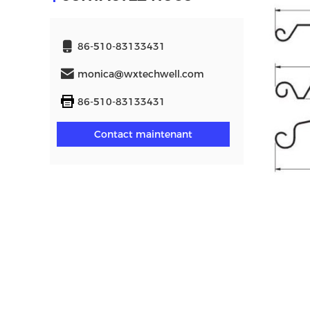
86-510-83133431
monica@wxtechwell.com
86-510-83133431
Contact maintenant