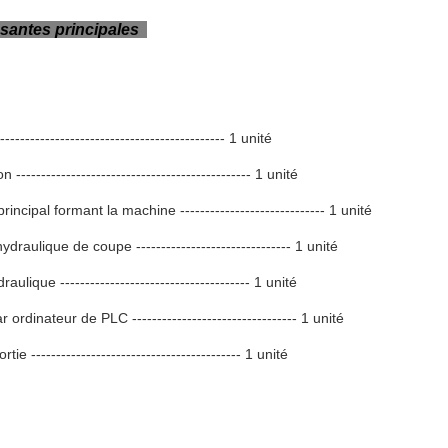
antes principales
-------------------------------------------- 1 unité
 ----------------------------------------------- 1 unité
principal formant la machine ----------------------------- 1 unité
hydraulique de coupe ------------------------------- 1 unité
aulique -------------------------------------- 1 unité
 ordinateur de PLC --------------------------------- 1 unité
tie ------------------------------------------ 1 unité