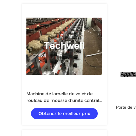
coupe
Appli
Machine de lamelle de volet de
rouleau de mousse d'unité centrale
de contrôle de fréquence de PLC
Porte de v
Obtenez le meilleur prix
avec la colonne de guidage
formant la structure de cadre