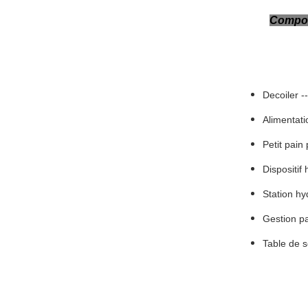
Compos
Decoiler ---
Alimentation
Petit pain 
Dispositif 
Station hydr
Gestion par
Table de sor