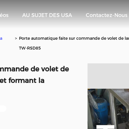
éos
AU SUJET DES USA
Contactez-Nous
La
>
Porte automatique faite sur commande de volet de la
TW-RSD85
ommande de volet de
et formant la