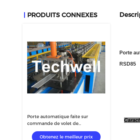
Descri
PRODUITS CONNEXES
Porte au
RSD85
Porte automatique faite sur
Caract
commande de volet de
lamelle/rouleau de porte de volet
Obtenez le meilleur prix
formant la machine TW-RSD85