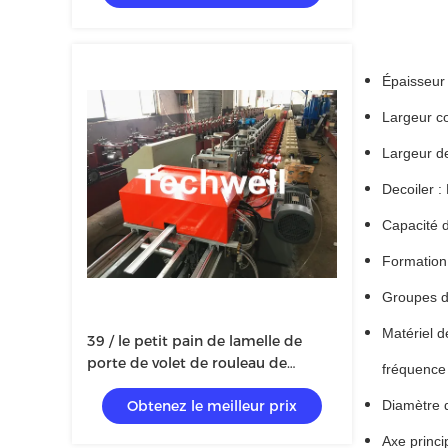
Épaisseur 
Largeur c
Largeur d
Decoiler :
Capacité d
Formation 
Groupes de
Matériel d
39 / le petit pain de lamelle de
porte de volet de rouleau de
fréquence
mousse d'unité centrale de
Obtenez le meilleur prix
Diamètre 
42/45/55/65/77mm formant la
machine avec le vol servo a vu la
Axe princi