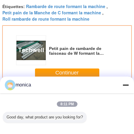
Rambarde de route formant la machine
Étiquettes:
,
Petit pain de la Manche de C formant la machine
,
Roll rambarde de route formant la machine
Petit pain de rambarde de
faisceau de W formant la
machine pour le faisceau de W,
rambarde de faisceau de W
Continuer
monica
Rouleau de garde-corps formant la machine
Plus
8:11 PM
Good day, what product are you looking for?
pain de
Ligne petit pain
La rambarde en
Petit pain en acier
Petit pa
rde de
de route de
acier de route de
coloré de barrière
rambar
 3 vagues
rambarde en
poutre de trois
formant la
glissiè