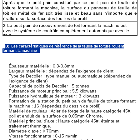
Après que le petit pain constitué par ce petit pain de feuille de
toiture formant la machine, la surface du panneau de feuille de
toit en métal de fer soit très lisse et beau sans n'importe quelle
éraflure sur la surface des feuilles de profil.
Le petit pain de recouvrement de toit formant la machine est
2.
avec le système de contrôle complètement automatique avec le
PLC.
3.
la longueur, quantité de feuilles est réglable.
B). Les caractéristiques de référence de la feuille de toiture roulent
Opération facile : Clé dans la longueur et la quantité sur le
4.
formant la machine
panneau de commande.
5.
Rollforming de processus : Decoiler, Rollforming, coupe à la
Épaisseur matérielle : 0.3-0.8mm
longueur.
Largeur matérielle : dépendez de l'exigence de client
Garantie de 1 an, service perpétuel de temps.
6.
Type de Decoiler : type manuel ou automatique (dépendez de
Nous pouvons également faire un petit pain fait sur commande
l'exigence de client)
7.
Capacité de poids de Decoiler : 5 tonnes
formant la machine, nous pouvons concevoir des machines selon
Puissance de moteur principal : 5,5 kilowatts
vos caractéristiques et des dessins de profil, toutes nos machines
Puissance hydraulique de moteur : 3 kilowatts
sont adaptés aux besoins du client.
Formation de la station du petit pain de feuille de toiture formant
la machine : 16 (dépendez du dessin de profil)
Matériel de rouleau : Acier de forge de la haute catégorie 45#,
poli et enduit de la surface de 0.05mm Chrome.
Matériel principal d'axe : Haute catégorie 45#, éteinte et
traitement thermique.
Diamètre d'axe : ¢ 76mm
Vitesse fonctionnante : 0-15 m/min