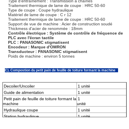
Type d'entraînement : Transmission à chaînes
Traitement thermique de lame de coupe : HRC 50-60
Type de coupe : Coupe hydraulique
Matériel de lame de coupe : C r 12
Traitement thermique de lame de coupe : HRC 50-60
Support de vue de machine : Acier de construction soudé
Thickmess d'acier de renommée : 18mm
Contrôle électrique : Système de contrôle de fréquence de
PLC avec l'écran tactile
PLC : PANASONIC stigmatisent
Encodeur : Marque d'OMRON
Transducteur : PANASONIC stigmatisent
Poids de machine : environ 5 tonnes
C). Compostion du petit pain de feuille de toiture formant la machine
Decoiler/Uncoiler
1 unité
Guide de alimentation
1 unité
Petit pain de feuille de toiture formant la
1
machine
unité
Hydraulique coupe
1 unité
Station hydraulique
1 unité
Boîte de contrôle d'ordinateur de PLC
1 unité
Tableaux de soutien
2 unités