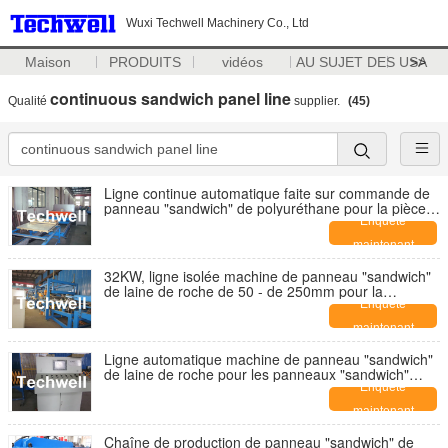
Wuxi Techwell Machinery Co., Ltd
Maison
PRODUITS
vidéos
AU SUJET DES USA
>>
continuous sandwich panel line
Qualité
supplier.
(45)
Ligne continue automatique faite sur commande de
panneau "sandwich" de polyuréthane pour la pièce
de refroidissement, panneaux de mur de toit
Enquête
maintenant
32KW, ligne isolée machine de panneau "sandwich"
de laine de roche de 50 - de 250mm pour la
Chambre préfabriquée
Enquête
maintenant
Ligne automatique machine de panneau "sandwich"
de laine de roche pour les panneaux "sandwich"
isolés de mur de toit
Enquête
maintenant
Chaîne de production de panneau "sandwich" de