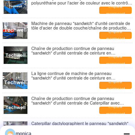
polyuréthane pour l'acier de couleur avec le contrôle
d'écran tactile de PLC
Enquête
maintenant
Machine de panneau "sandwich" d'unité centrale de
tôle d'acier de double couche/chaîne de production -
de type continu
Enquête
maintenant
Chaîne de production continue de panneau
"sandwich" d'unité centrale de ceinture en
caoutchouc pour des panneaux "sandwich" d'unité
Enquête
centrale de 30 - de 100mm
maintenant
La ligne continue de machine de panneau
"sandwich" d'unité centrale de ceinture en
caoutchouc/laminent à froid former la machine
Enquête
maintenant
Chaîne de production continue de panneau
"sandwich" d'unité centrale de Caterpillar avec
former la vitesse 0 - 12m/min
Enquête
maintenant
Caterpillar dactylographient le panneau "sandwich"
d'unité centrale faisant la machine pour des
panneaux "sandwich" avec la diverse épaisseur
Enquête
monica